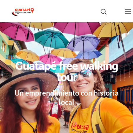
Guatapé free walking
tour
Un emprendimiento con historia
local